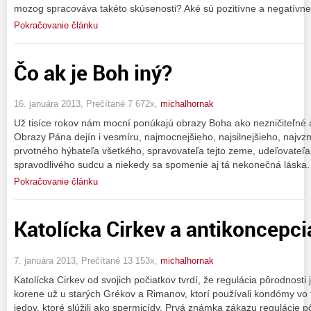
mozog spracováva takéto skúsenosti? Aké sú pozitívne a negatívne
Pokračovanie článku
Čo ak je Boh iný?
16. januára 2013, Prečítané 7 672x,
michalhornak
Už tisíce rokov nám mocní ponúkajú obrazy Boha ako nezničiteľné a
Obrazy Pána dejín i vesmíru, najmocnejšieho, najsilnejšieho, najvzn
prvotného hýbateľa všetkého, spravovateľa tejto zeme, udeľovateľa
spravodlivého sudcu a niekedy sa spomenie aj tá nekonečná láska.
Pokračovanie článku
Katolícka Cirkev a antikoncepci
7. januára 2013, Prečítané 13 153x,
michalhornak
Katolícka Cirkev od svojich počiatkov tvrdí, že regulácia pôrodnosti 
korene už u starých Grékov a Rimanov, ktorí používali kondómy vo 
jedov, ktoré slúžili ako spermicídy. Prvá známka zákazu regulácie p