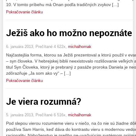
10. V tomto príbehu má Onan podľa tradičných zvykov […]
Pokračovanie článku
Ježiš ako ho možno nepoznáte
6. januára 2013, Prečítané 4 622x,
michalhornak
Najčastejšia forma, ktorou sa Ježiš prezentoval a ktorú použil v ev
– syn človeka. V hebrejskej biblii neexistovalo rozlišovanie veľkýc
titul Syn Človeka, ktorý je prebraný z pasáže proroka Daniela je ne
zdôrazňuje „Ja som ako vy“ – […]
Pokračovanie článku
Je viera rozumná?
5. januára 2013, Prečítané 6 516x,
michalhornak
Pod slepou vierou rozumieme vieru v niečo, na čo nie sú žiadne dôk
používa Sam Harris, keď dáva do kontrastu vieru s modernou vedou a
racionality. Náboženstvo je preňho ne-uvažujúcim systémom prijí