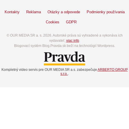
Kontakty
Reklama
Otázky a odpovede
Podmienky používania
Cookies
GDPR
© OUR MEDIA SR a. s. 2026. Autorské práva sú vyhradené a vykonáva ich
vydavateľ,
viac info
.
Blogovací systém Blog.Pravda.sk beží na technológií Wordpress.
Kompletný video servis pre OUR MEDIA SR a.s. zabezpečuje
ARBERTO GROUP
s.r.o.
.