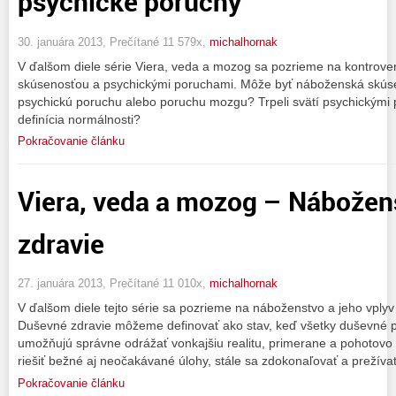
psychické poruchy
30. januára 2013, Prečítané 11 579x,
michalhornak
V ďalšom diele série Viera, veda a mozog sa pozrieme na kontrov
skúsenosťou a psychickými poruchami. Môže byť náboženská skúse
psychickú poruchu alebo poruchu mozgu? Trpeli svätí psychickými 
definícia normálnosti?
Pokračovanie článku
Viera, veda a mozog – Nábožen
zdravie
27. januára 2013, Prečítané 11 010x,
michalhornak
V ďalšom diele tejto série sa pozrieme na náboženstvo a jeho vply
Duševné zdravie môžeme definovať ako stav, keď všetky duševné 
umožňujú správne odrážať vonkajšiu realitu, primerane a pohotovo
riešiť bežné aj neočakávané úlohy, stále sa zdokonaľovať a prežíva
Pokračovanie článku