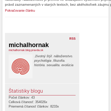
právd zaznamenaných v starých textoch, bez akéhokoľvek záujmu po
Pokračovanie článku
RSS
michalhornak
michalhornak.blog.pravda.sk
.životný štýl. náboženstvo.
psychológia .filozofia.
história. sexualita. evolúcia
Štatistiky blogu
Počet článkov: 43
Celková čítanosť: 354026x
Priemerná čítanosť článkov: 8233x