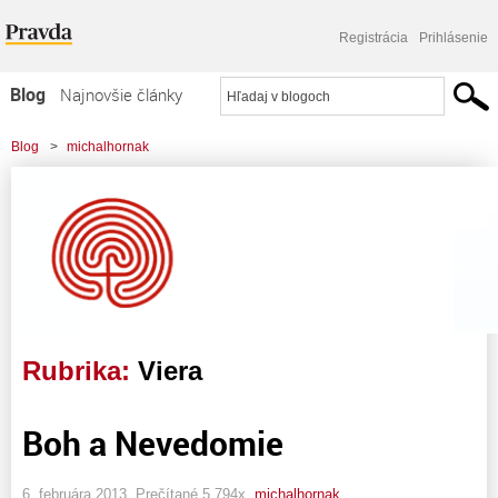
Registrácia
Prihlásenie
Blog
Najnovšie články
Najčítanejšie články
Blog
>
michalhornak
Najkomentovanejšie články
Zoznam blogov
Komerčné blogy
Rubrika:
Viera
Boh a Nevedomie
6. februára 2013, Prečítané 5 794x,
michalhornak