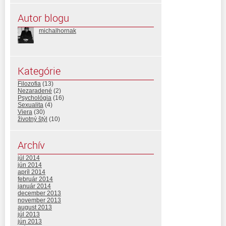
Autor blogu
michalhornak
Kategórie
Filozofia
(13)
Nezaradené
(2)
Psychológia
(16)
Sexualita
(4)
Viera
(30)
životný štýl
(10)
Archív
júl 2014
jún 2014
apríl 2014
február 2014
január 2014
december 2013
november 2013
august 2013
júl 2013
jún 2013