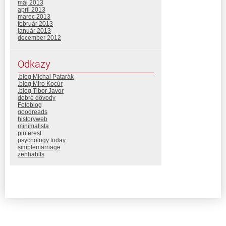
máj 2013
apríl 2013
marec 2013
február 2013
január 2013
december 2012
Odkazy
.blog Michal Patarák
.blog Miro Kocúr
.blog Tibor Javor
dobré dôvody
Fotoblog
goodreads
historyweb
minimalista
pinterest
psychology today
simplemarriage
zenhabits