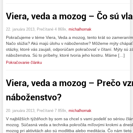
Viera, veda a mozog – Čo sú vl
22. januára 2013, Prečítané 4 869x,
michalhornak
Pokračujeme v téme Viera, Veda a mozog, tento krát so zameraním 
Načo slúžia? Akú majú úlohu v náboženstve? Môžeme mýty chápať v 
otázky, ktoré vás zaujali, odporúčam pokračovať v čítaní. Mýty 
náboženstva. Sú to príbehy, ktoré tvoria jeho kostru. Máme […]
Pokračovanie článku
Viera, veda a mozog – Prečo vz
náboženstvo?
20. januára 2013, Prečítané 7 859x,
michalhornak
V najbližších týždňoch by som sa chcel s vami podeliť so sériou člán
mozog. Súčasná veda a technika pokročila míľovými krokmi a dne
mozog pri aktivitách ako sú modlitba alebo meditácia. Čo nám tiet