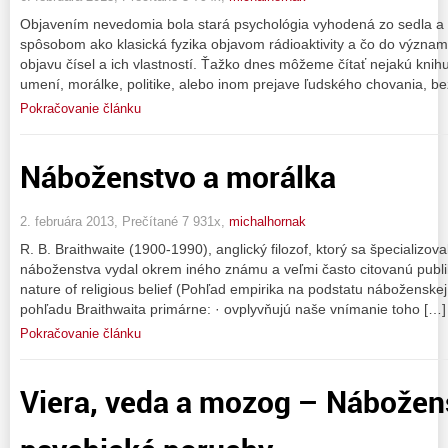
Objavením nevedomia bola stará psychológia vyhodená zo sedla a
spôsobom ako klasická fyzika objavom rádioaktivity a čo do významu
objavu čísel a ich vlastností. Ťažko dnes môžeme čítať nejakú knihu 
umení, morálke, politike, alebo inom prejave ľudského chovania, be
Pokračovanie článku
Náboženstvo a morálka
2. februára 2013, Prečítané 7 931x,
michalhornak
R. B. Braithwaite (1900-1990), anglický filozof, ktorý sa špecializoval
náboženstva vydal okrem iného známu a veľmi často citovanú publik
nature of religious belief (Pohľad empirika na podstatu náboženske
pohľadu Braithwaita primárne: · ovplyvňujú naše vnímanie toho […]
Pokračovanie článku
Viera, veda a mozog – Nábožen