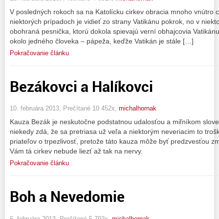
V posledných rokoch sa na Katolícku cirkev obracia mnoho vnútro cir
niektorých prípadoch je vidieť zo strany Vatikánu pokrok, no v niekt
obohraná pesnička, ktorú dokola spievajú verní obhajcovia Vatikánu.
okolo jedného človeka – pápeža, keďže Vatikán je stále […]
Pokračovanie článku
Bezákovci a Halíkovci
10. februára 2013, Prečítané 10 452x,
michalhornak
Kauza Bezák je neskutočne podstatnou udalosťou a miľníkom slovens
niekedy zdá, že sa pretriasa už veľa a niektorým neveriacim to troš
priateľov o trpezlivosť, pretože táto kauza môže byť predzvesťou 
Vám tá cirkev nebude liezť až tak na nervy.
Pokračovanie článku
Boh a Nevedomie
6. februára 2013, Prečítané 5 792x,
michalhornak