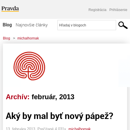
Registrácia
Prihlásenie
Blog
Najnovšie články
Najčítanejšie články
Blog
>
michalhornak
Najkomentovanejšie články
Zoznam blogov
Komerčné blogy
Archív:
február, 2013
Aký by mal byť nový pápež?
13. februára 2013, Prečítané 4 031x,
michalhornak