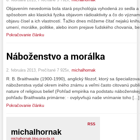
Objavením nevedomia bola stará psychológia vyhodená zo sedla a
spôsobom ako klasická fyzika objavom rádioaktivity a čo do významu
objavu čísel a ich vlastností. Ťažko dnes môžeme čítať nejakú knihu 
umení, morálke, politike, alebo inom prejave ľudského chovania, be
Pokračovanie článku
Náboženstvo a morálka
2. februára 2013, Prečítané 7 925x,
michalhornak
R. B. Braithwaite (1900-1990), anglický filozof, ktorý sa špecializoval
náboženstva vydal okrem iného známu a veľmi často citovanú publik
nature of religious belief (Pohľad empirika na podstatu náboženske
pohľadu Braithwaita primárne: · ovplyvňujú naše vnímanie toho […]
Pokračovanie článku
RSS
michalhornak
michalhornak.blog.pravda.sk