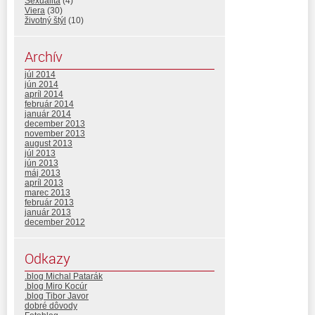
Sexualita
(4)
Viera
(30)
životný štýl
(10)
Archív
júl 2014
jún 2014
apríl 2014
február 2014
január 2014
december 2013
november 2013
august 2013
júl 2013
jún 2013
máj 2013
apríl 2013
marec 2013
február 2013
január 2013
december 2012
Odkazy
.blog Michal Patarák
.blog Miro Kocúr
.blog Tibor Javor
dobré dôvody