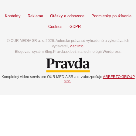
Kontakty
Reklama
Otázky a odpovede
Podmienky používania
Cookies
GDPR
© OUR MEDIA SR a. s. 2026. Autorské práva sú vyhradené a vykonáva ich
vydavateľ,
viac info
.
Blogovací systém Blog.Pravda.sk beží na technológií Wordpress.
Kompletný video servis pre OUR MEDIA SR a.s. zabezpečuje
ARBERTO GROUP
s.r.o.
.