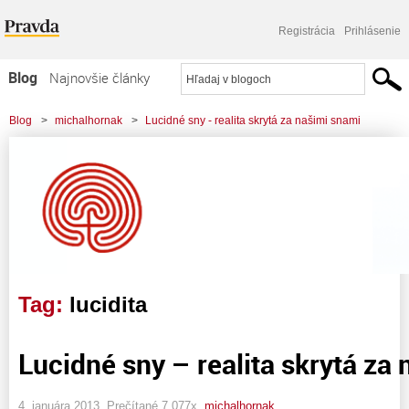
Registrácia
Prihlásenie
Blog
Najnovšie články
Najčítanejšie články
Blog
>
michalhornak
>
Lucidné sny - realita skrytá za našimi snami
Najkomentovanejšie články
Zoznam blogov
Komerčné blogy
Tag:
lucidita
Lucidné sny – realita skrytá za
4. januára 2013, Prečítané 7 077x,
michalhornak