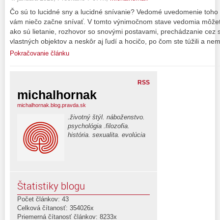
Čo sú to lucidné sny a lucidné snívanie? Vedomé uvedomenie toho
vám niečo začne snívať. V tomto výnimočnom stave vedomia môže
ako sú lietanie, rozhovor so snovými postavami, prechádzanie cez s
vlastných objektov a neskôr aj ľudí a hocičo, po čom ste túžili a nem
Pokračovanie článku
RSS
michalhornak
michalhornak.blog.pravda.sk
.životný štýl. náboženstvo.
psychológia .filozofia.
história. sexualita. evolúcia
Štatistiky blogu
Počet článkov: 43
Celková čítanosť: 354026x
Priemerná čítanosť článkov: 8233x